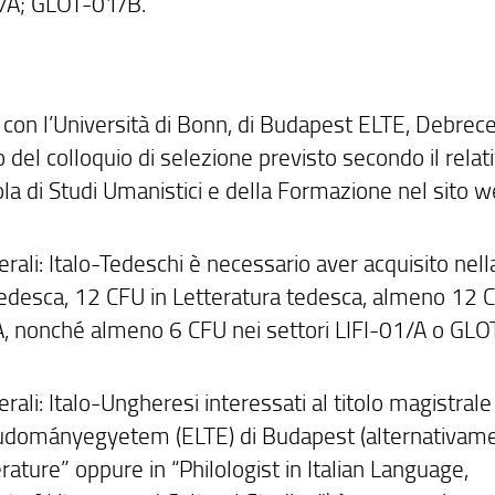
1/A; GLOT-01/B.
e con l’Università di Bonn, di Budapest ELTE, Debrece
del colloquio di selezione previsto secondo il relat
la di Studi Umanistici e della Formazione nel sito w
terali: Italo-Tedeschi è necessario aver acquisito nell
tedesca, 12 CFU in Letteratura tedesca, almeno 12 C
/A, nonché almeno 6 CFU nei settori LIFI-01/A o GLO
erali: Italo-Ungheresi interessati al titolo magistrale
Tudományegyetem (ELTE) di Budapest (alternativame
ature” oppure in “Philologist in Italian Language,