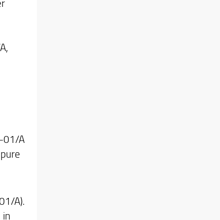
er
A,
L-01/A
ppure
01/A).
 in