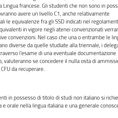
la Lingua francese. Gli studenti che non sono in pos
 dovranno avere un livello C1, anche relativamente
terali le equivalenze fra gli SSD indicati nel regolamen
 equivalenti in vigore negli atenei convenzionati verr
pettive convenzioni. Nel caso che una o entrambe le li
no diverse da quelle studiate alla triennale, i delega
 attraverso l’esame di una eventuale documentazione
, valuteranno se concedere il nulla osta di ammissi
n CFU da recuperare.
ti in possesso di titolo di studi non italiano si richi
 e orale nella lingua italiana e una generale conos