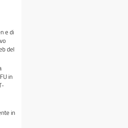
n e di
ivo
eb del
a
FU in
T-
nte in