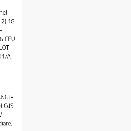
nel
 2) 18
-
 6 CFU
GLOT-
01/A.
 ANGL-
l CdS
V-
diare;