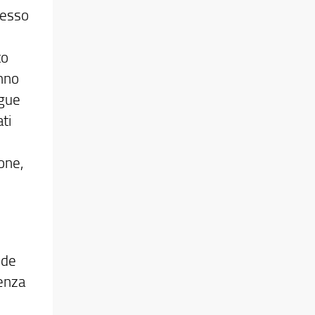
sesso
to
anno
ngue
ti
one,
ede
cenza