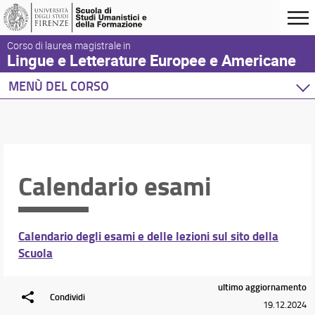
Corso di laurea magistrale in
Lingue e Letterature Europee e Americane
MENÙ DEL CORSO
Home
Corso di studio
Didattica
Orientamento
Calendario esami
Docenti
Orario e calendari
Calendario degli esami e delle lezioni sul sito della
Anno Accademico 2025-2026
Scuola
Calendario esami
Calendario esami di laurea
ultimo aggiornamento
Condividi
19.12.2024