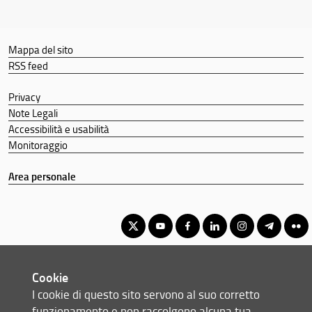
Mappa del sito
RSS feed
Privacy
Note Legali
Accessibilità e usabilità
Monitoraggio
Area personale
Corso di Laurea Magistrale in Lingue e Letterature Europee e
Cookie
Americane
I cookie di questo sito servono al suo corretto
© Copyright 2012-2026 Università degli Studi di Firenze UNIFI
funzionamento e non raccolgono alcuna tua