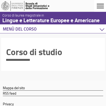
Corso di laurea magistrale in
Lingue e Letterature Europee e Americane
MENÙ DEL CORSO
Home
Corso di studio
Corso di studio
Didattica
Orientamento
Docenti
Orario e calendari
Mappa del sito
RSS feed
Privacy