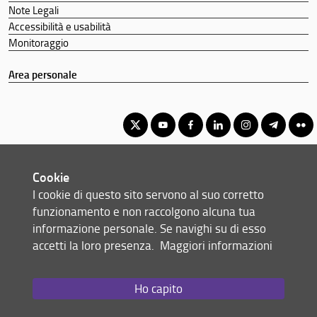
Note Legali
Accessibilità e usabilità
Monitoraggio
Area personale
Corso di Laurea Magistrale in Lingue e Letterature Europee e
Cookie
Americane
I cookie di questo sito servono al suo corretto
© Copyright 2012-2026 Università degli Studi di Firenze UNIFI
funzionamento e non raccolgono alcuna tua
P.IVA/Cod.Fis 01279680480
informazione personale. Se navighi su di esso
accetti la loro presenza.
Maggiori informazioni
Via Laura, 48 - 50121 Firenze (FI)
Tel: +39 055 2756101
Email:
scuola(AT)st-umaform.unifi.it
Ho capito
Redazione Web