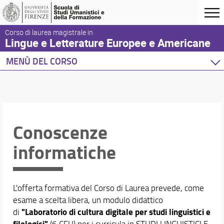
Corso di laurea magistrale in
Lingue e Letterature Europee e Americane
MENÙ DEL CORSO
Home
Corso di studio
Didattica
Conoscenze
Presentazione
Piani di studio
informatiche
Insegnamenti
Mobilità internazionale
Tirocini e Attività formative interne
Conoscenza delle lingue
L'offerta formativa del Corso di Laurea prevede, come
esame a scelta libera, un modulo didattico
Conoscenze informatiche
"Laboratorio di cultura digitale per studi linguistici e
di
Progetti e Attività Internazionali di Ricerca e Didatt
filologici"
(6 CFU) per i curricula in STUDI LINGUISTICI E