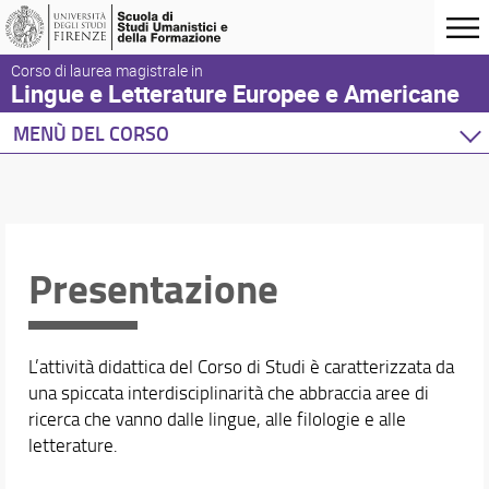
Corso di laurea magistrale in
Lingue e Letterature Europee e Americane
MENÙ DEL CORSO
Home
Corso di studio
Didattica
Presentazione
Presentazione
Piani di studio
Insegnamenti
Mobilità internazionale
L’attività didattica del Corso di Studi è caratterizzata da
Tirocini e Attività formative interne
una spiccata interdisciplinarità che abbraccia aree di
Conoscenza delle lingue
ricerca che vanno dalle lingue, alle filologie e alle
Conoscenze informatiche
letterature.
Progetti e Attività Internazionali di Ricerca e Didatt