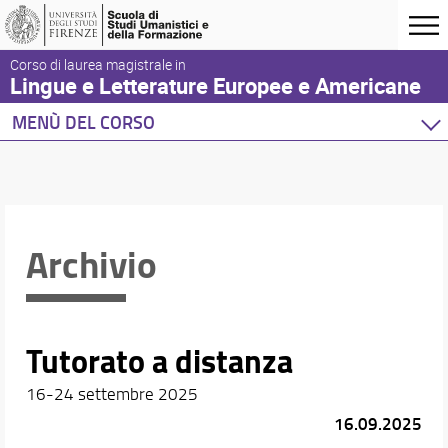
Corso di laurea magistrale in
Lingue e Letterature Europee e Americane
MENÙ DEL CORSO
Home
Corso di studio
Didattica
Orientamento
Archivio
Docenti
Orario e calendari
Tutorato a distanza
16-24 settembre 2025
16.09.2025