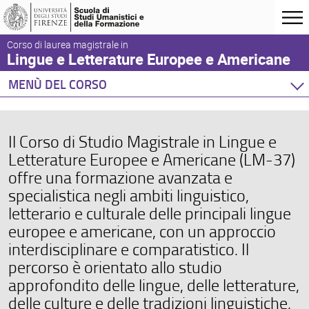
Corso di laurea magistrale in
Lingue e Letterature Europee e Americane
MENÙ DEL CORSO
Home
Corso di studio
Il Corso di Studio Magistrale in Lingue e
Didattica
Letterature Europee e Americane (LM-37)
Orientamento
offre una formazione avanzata e
Docenti
specialistica negli ambiti linguistico,
letterario e culturale delle principali lingue
Orario e calendari
europee e americane, con un approccio
interdisciplinare e comparatistico. Il
percorso è orientato allo studio
approfondito delle lingue, delle letterature,
delle culture e delle tradizioni linguistiche,