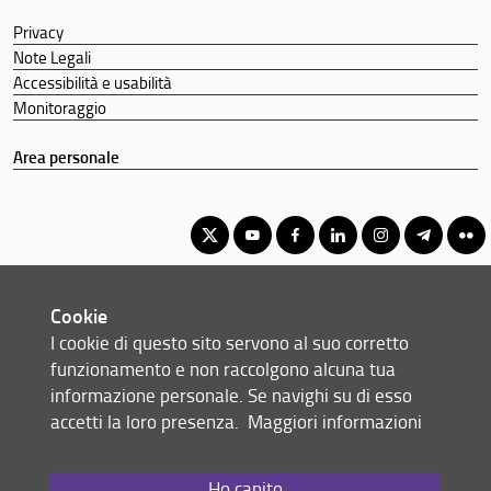
Privacy
Note Legali
Accessibilità e usabilità
Monitoraggio
Area personale
Corso di Laurea Magistrale in Lingue e Letterature Europee e
Cookie
Americane
I cookie di questo sito servono al suo corretto
© Copyright 2012-2026 Università degli Studi di Firenze UNIFI
funzionamento e non raccolgono alcuna tua
P.IVA/Cod.Fis 01279680480
informazione personale. Se navighi su di esso
accetti la loro presenza.
Maggiori informazioni
Via Laura, 48 - 50121 Firenze (FI)
Tel: +39 055 2756101
Email:
scuola(AT)st-umaform.unifi.it
Ho capito